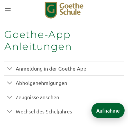
Zum
Inhalt
springen
Goethe-App
Anleitungen
Anmeldung in der Goethe-App
Abholgenehmigungen
Zeugnisse ansehen
Aufnahme
Wechsel des Schuljahres