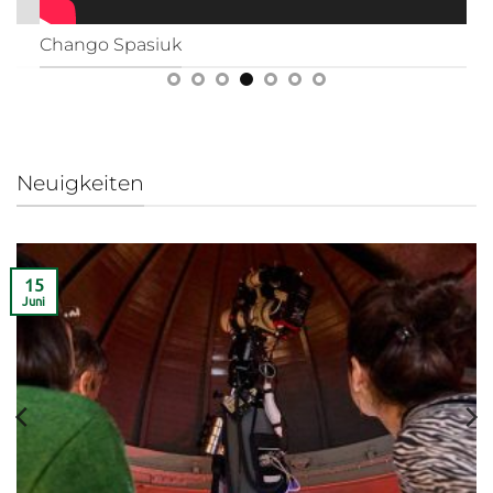
Chango Spasiuk
Al 
Neuigkeiten
15
Juni