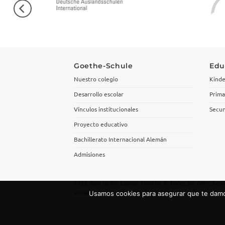
Goethe-Schule
Edu
Nuestro colegio
Kinde
Desarrollo escolar
Prima
Vínculos institucionales
Secun
Proyecto educativo
Bachillerato Internacional Alemán
Admisiones
2026 Asociación Escolar Goethe © Todos los derechos 
inmensus.com
Usamos cookies para asegurar que te damos