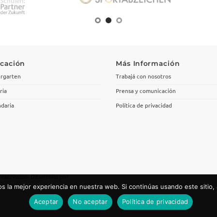
cación
Más Información
rgarten
Trabajá con nosotros
ria
Prensa y comunicación
daria
Política de privacidad
reservados. Desarrollo por
 la mejor experiencia en nuestra web. Si continúas usando este sitio,
Aceptar
No aceptar
Política de privacidad