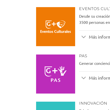
EVENTOS CUL
Desde su creació
3500 personas ent
Más infor
PAS
Generar concienci
Más infor
INNOVACIÓN