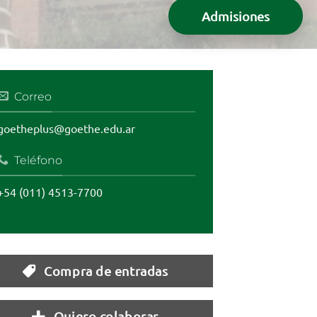
Admisiones
Correo
goetheplus@goethe.edu.ar
Teléfono
+54 (011) 4513-7700
Compra de entradas
Quiero colaborar