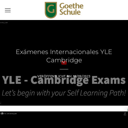
Zum
Inhalt
springen
Exámenes Internacionales YLE
Cambridge
VERÖFFENTLICHT AM
19/09/2023