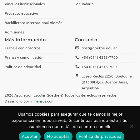
Vínculos institucionales
Secundaria
Proyecto educativo
Bachillerato Internacional Alemán
Admisiones
Más Información
Contacto
Trabajá con nosotros
post@goethe.edu.ar
Prensa y comunicación
+54 (011) 4513-7700
Política de privacidad
+54 (011) 4513-7001
Eliseo Reclus 2250, Boulogne
(B1609DQL), Buenos Aires,
Argentina
2026 Asociación Escolar Goethe © Todos los derechos reservados.
Desarrollo por
inmensus.com
Usamos cookies para asegurar que te damos la mejor
experiencia en nuestra web. Si continúas usando este sitio,
asumiremos que estás de acuerdo con ello.
Aceptar
No aceptar
Política de privacidad