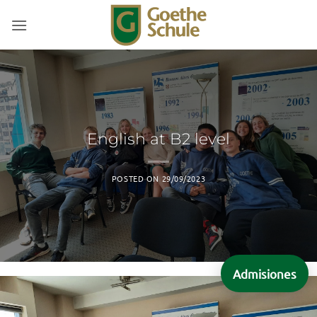
Saltar
al
contenido
English at B2 level
POSTED ON
29/09/2023
Admisiones