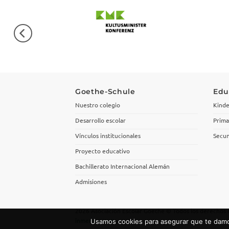
Goethe-Schule
Edu
Nuestro colegio
Kinde
Desarrollo escolar
Prima
Vínculos institucionales
Secun
Proyecto educativo
Bachillerato Internacional Alemán
Admisiones
2026 Asociación Escolar Goethe © Todos los derechos 
inmensus.com
Usamos cookies para asegurar que te damos