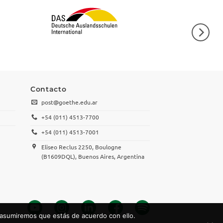
Contacto
post@goethe.edu.ar
+54 (011) 4513-7700
+54 (011) 4513-7001
Eliseo Reclus 2250, Boulogne
(B1609DQL), Buenos Aires, Argentina
 asumiremos que estás de acuerdo con ello.