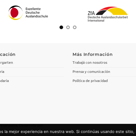
cación
Más Información
rgarten
Trabajá con nosotros
ria
Prensa y comunicación
daria
Política de privacidad
reservados. Desarrollo por
 la mejor experiencia en nuestra web. Si continúas usando este sitio,