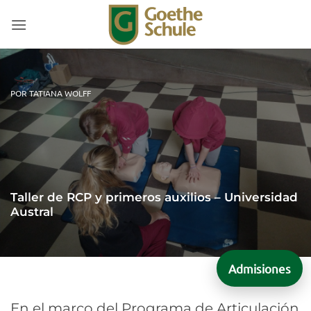
Saltar
al
contenido
POR TATIANA WOLFF
Taller de RCP y primeros auxilios – Universidad
Austral
Admisiones
En el marco del Programa de Articulación