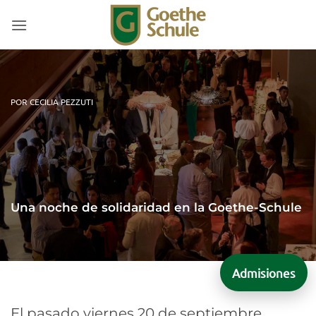
Saltar
al
contenido
POR CECILIA PEZZUTI
Una noche de solidaridad en la Goethe-Schule
Admisiones
El pasado viernes 20 de septiembre