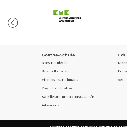
Goethe-Schule
Edu
Nuestro colegio
Kinde
Desarrollo escolar
Prima
Vínculos institucionales
Secun
Proyecto educativo
Bachillerato Internacional Alemán
Admisiones
2026 Asociación Escolar Goethe © Todos los derechos 
inmensus.com
Usamos cookies para asegurar que te damos