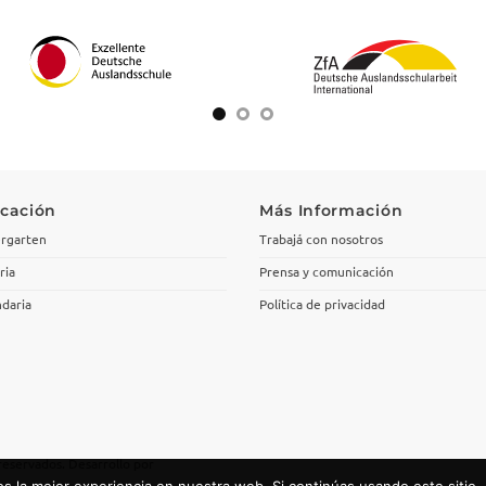
cación
Más Información
rgarten
Trabajá con nosotros
ria
Prensa y comunicación
daria
Política de privacidad
reservados. Desarrollo por
 la mejor experiencia en nuestra web. Si continúas usando este sitio,