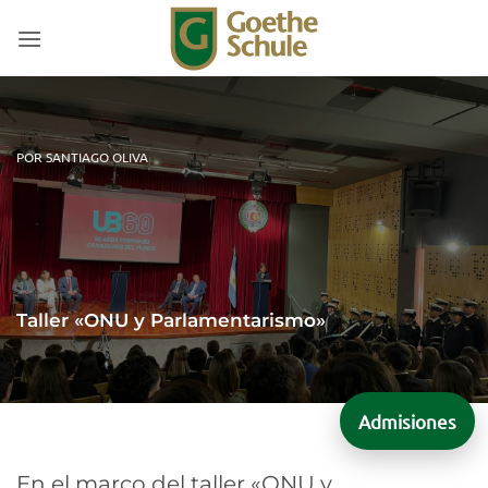
Saltar
al
contenido
POR SANTIAGO OLIVA
Taller «ONU y Parlamentarismo»
Admisiones
En el marco del taller «ONU y