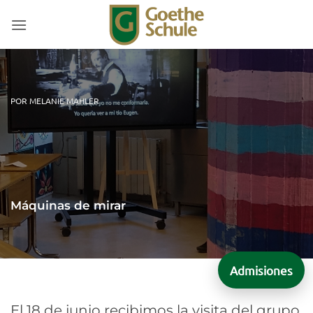
Saltar
al
contenido
POR MELANIE MAHLER
Máquinas de mirar
Admisiones
El 18 de junio recibimos la visita del grupo