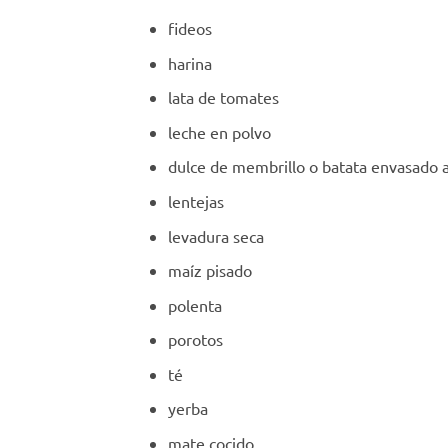
fideos
harina
lata de tomates
leche en polvo
dulce de membrillo o batata envasado a
lentejas
levadura seca
maíz pisado
polenta
porotos
té
yerba
mate cocido