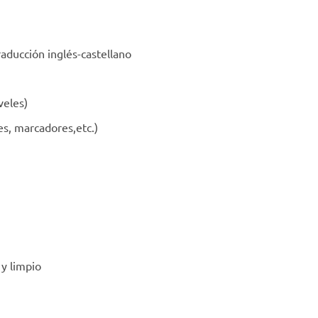
raducción inglés-castellano
veles)
ces, marcadores,etc.)
 y limpio