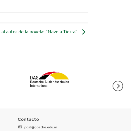
 al autor de la novela: “Nave a Tierra”
Contacto
post@goethe.edu.ar