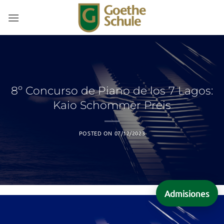
Saltar
al
contenido
8º Concurso de Piano de los 7 Lagos:
Kaio Schommer Preis
POSTED ON
07/12/2023
Admisiones