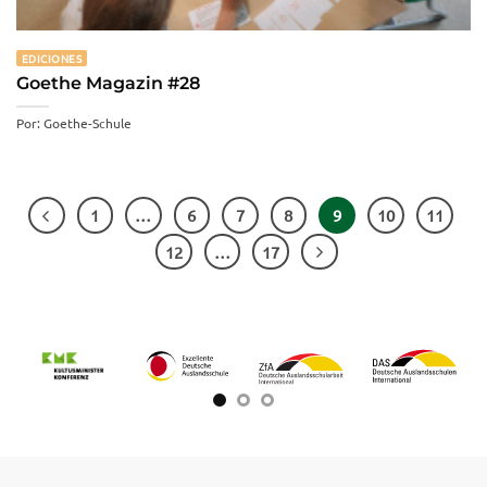
EDICIONES
Goethe Magazin #28
Por: Goethe-Schule
1
…
6
7
8
9
10
11
12
…
17