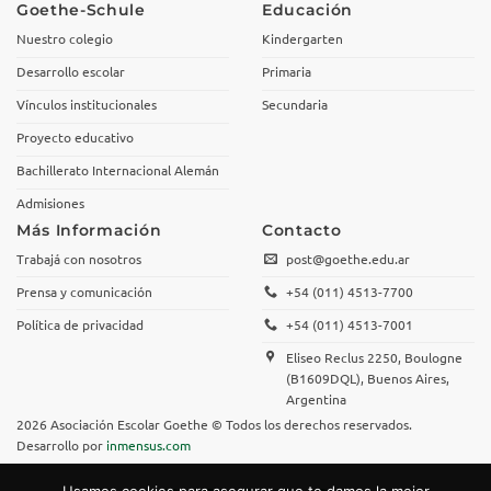
Goethe-Schule
Educación
Nuestro colegio
Kindergarten
Desarrollo escolar
Primaria
Vínculos institucionales
Secundaria
Proyecto educativo
Bachillerato Internacional Alemán
Admisiones
Más Información
Contacto
Trabajá con nosotros
post@goethe.edu.ar
Prensa y comunicación
+54 (011) 4513-7700
Política de privacidad
+54 (011) 4513-7001
Eliseo Reclus 2250, Boulogne
(B1609DQL), Buenos Aires,
Argentina
2026 Asociación Escolar Goethe © Todos los derechos reservados.
Desarrollo por
inmensus.com
Usamos cookies para asegurar que te damos la mejor